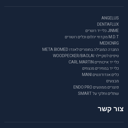
ANGELUS
DENTAFLUX
JINME כלי יד רוטרים
M.D.T מקדחי יהלום וכלים רוטורים
MEDICNRG
החברה המובילה בחומרים לאנדו META BIOMED
טיפים לסקיילר WOODPECKER/BAOLAI
כלי יד איכותיים CARL MARTIN
כלי יד במחירים מנצחים
כלים אנדודונטים MANI
מבצעים
פוצרים ממונעים ENDO PRO
שתלים וחלקי על SMART
צור קשר