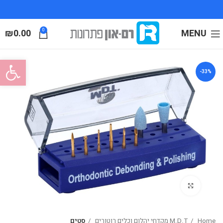
₪
0.00
0
MENU
פתח סרגל
-33%
Click to enlarge
Home
M.D.T מקדחי יהלום וכלים רוטורים
סטים