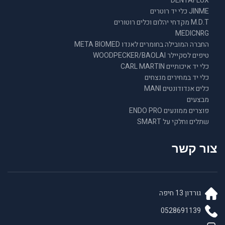
DENTAFLUX
JINME כלי יד רוטרים
M.D.T מקדחי יהלום וכלים רוטורים
MEDICNRG
החברה המובילה בחומרים לאנדו META BIOMED
טיפים לסקיילר WOODPECKER/BAOLAI
כלי יד איכותיים CARL MARTIN
כלי יד במחירים מנצחים
כלים אנדודונטים MANI
מבצעים
פוצרים ממונעים ENDO PRO
שתלים וחלקי על SMART
צור קשר
גורדון 13 חיפה
0528691139