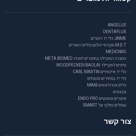
ANGELUS
DENTAFLUX
JINME כלי יד רוטרים
M.D.T מקדחי יהלום וכלים רוטורים
MEDICNRG
החברה המובילה בחומרים לאנדו META BIOMED
טיפים לסקיילר WOODPECKER/BAOLAI
כלי יד איכותיים CARL MARTIN
כלי יד במחירים מנצחים
כלים אנדודונטים MANI
מבצעים
פוצרים ממונעים ENDO PRO
שתלים וחלקי על SMART
צור קשר