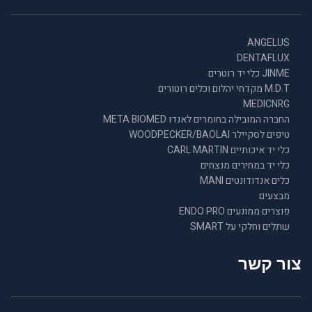
ANGELUS
DENTAFLUX
JINME כלי יד רוטרים
M.D.T מקדחי יהלום וכלים רוטורים
MEDICNRG
החברה המובילה בחומרים לאנדו META BIOMED
טיפים לסקיילר WOODPECKER/BAOLAI
כלי יד איכותיים CARL MARTIN
כלי יד במחירים מנצחים
כלים אנדודונטים MANI
מבצעים
פוצרים ממונעים ENDO PRO
שתלים וחלקי על SMART
צור קשר