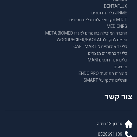
DENTAFLUX
JINME כלי יד רוטרים
M.D.T מקדחי יהלום וכלים רוטורים
MEDICNRG
החברה המובילה בחומרים לאנדו META BIOMED
טיפים לסקיילר WOODPECKER/BAOLAI
כלי יד איכותיים CARL MARTIN
כלי יד במחירים מנצחים
כלים אנדודונטים MANI
מבצעים
פוצרים ממונעים ENDO PRO
שתלים וחלקי על SMART
צור קשר
גורדון 13 חיפה
0528691139