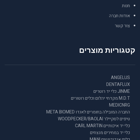
חנות
אודות חברה
צור קשר
קטגוריות מוצרים
ANGELUS
DENTAFLUX
JINME כלי יד רוטרים
M.D.T מקדחי יהלום וכלים רוטורים
MEDICNRG
החברה המובילה בחומרים לאנדו META BIOMED
טיפים לסקיילר WOODPECKER/BAOLAI
כלי יד איכותיים CARL MARTIN
כלי יד במחירים מנצחים
כלים אנדודונטים MANI