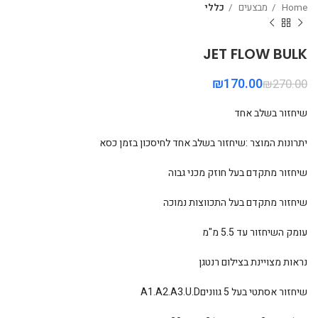
Home
מבצעים
כללי
JET FLOW BULK
₪
170.00
₪
270.00
שיחזור בשלב אחד
יתרונות המוצר :שיחזור בשלב אחד לחיסכון בזמן כסא
שיחזור מתקדם בעל חוזק מכני גבוה
שיחזור מתקדם בעל התכווצות נמוכה
עומק השיחזור עד 5.5 מ"מ
נראות מצויינת בצילום רנטגן
שיחזור אסתטי בעל 5 גווניםA1.A2.A3.U.D