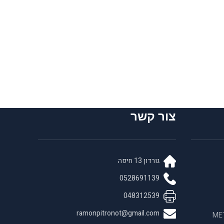
צור קשר
גורדון 13 חיפה
0528691139
048312539
ramonpitronot@gmail.com
 בחומרים לאנדו META