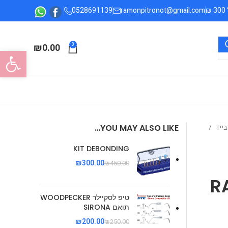
0528691139
ramonpitronot@gmail.com
₪
0.00
0
פתח סרגל
YOU MAY ALSO LIKE…
בייד
KIT DEBONDING
₪
300.00
₪
450.00
R
טיפ לסקיילר WOODPECKER
תואם SIRONA
₪
200.00
₪
250.00