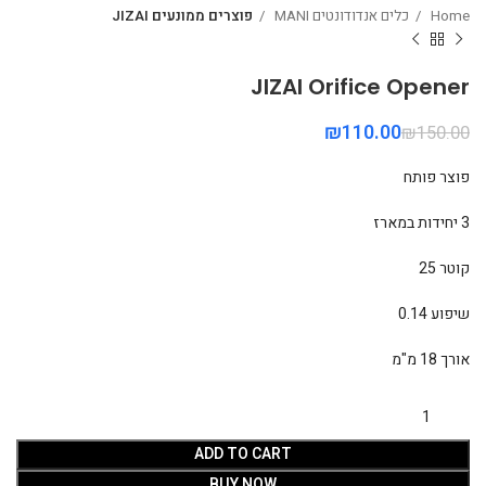
Home
כלים אנדודונטים MANI
פוצרים ממונעים JIZAI
JIZAI Orifice Opener
₪
110.00
₪
150.00
פוצר פותח
3 יחידות במארז
קוטר 25
שיפוע 0.14
אורך 18 מ"מ
ADD TO CART
BUY NOW