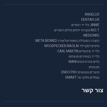
ANGELUS
DENTAFLUX
JINME כלי יד רוטרים
M.D.T מקדחי יהלום וכלים רוטורים
MEDICNRG
החברה המובילה בחומרים לאנדו META BIOMED
טיפים לסקיילר WOODPECKER/BAOLAI
כלי יד איכותיים CARL MARTIN
כלי יד במחירים מנצחים
כלים אנדודונטים MANI
מבצעים
פוצרים ממונעים ENDO PRO
שתלים וחלקי על SMART
צור קשר