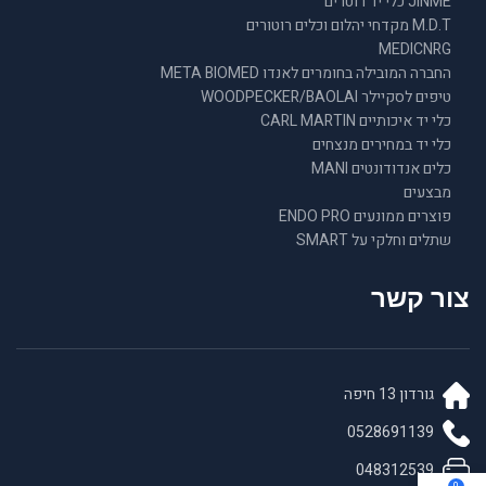
JINME כלי יד רוטרים
M.D.T מקדחי יהלום וכלים רוטורים
MEDICNRG
החברה המובילה בחומרים לאנדו META BIOMED
טיפים לסקיילר WOODPECKER/BAOLAI
כלי יד איכותיים CARL MARTIN
כלי יד במחירים מנצחים
כלים אנדודונטים MANI
מבצעים
פוצרים ממונעים ENDO PRO
שתלים וחלקי על SMART
צור קשר
גורדון 13 חיפה
0528691139
048312539