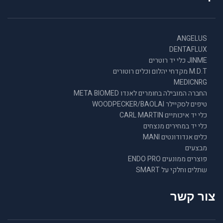
ANGELUS
DENTAFLUX
JINME כלי יד רוטרים
M.D.T מקדחי יהלום וכלים רוטורים
MEDICNRG
החברה המובילה בחומרים לאנדו META BIOMED
טיפים לסקיילר WOODPECKER/BAOLAI
כלי יד איכותיים CARL MARTIN
כלי יד במחירים מנצחים
כלים אנדודונטים MANI
מבצעים
פוצרים ממונעים ENDO PRO
שתלים וחלקי על SMART
צור קשר