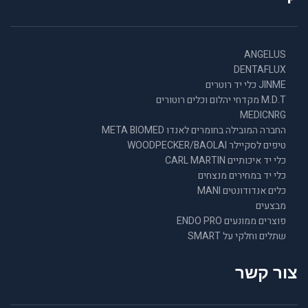
ANGELUS
DENTAFLUX
JINME כלי יד רוטרים
M.D.T מקדחי יהלום וכלים רוטורים
MEDICNRG
החברה המובילה בחומרים לאנדו META BIOMED
טיפים לסקיילר WOODPECKER/BAOLAI
כלי יד איכותיים CARL MARTIN
כלי יד במחירים מנצחים
כלים אנדודונטים MANI
מבצעים
פוצרים ממונעים ENDO PRO
שתלים וחלקי על SMART
צור קשר