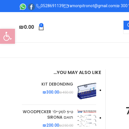
0528691139
ramonpitronot@gmail.com
₪
0.00
0
פתח סרגל
YOU MAY ALSO LIKE…
KIT DEBONDING
₪
300.00
₪
450.00
 7.6
טיפ לסקיילר WOODPECKER
תואם SIRONA
₪
200.00
₪
250.00