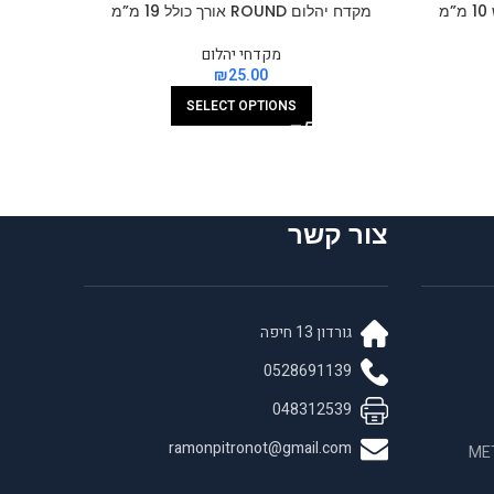
מקדח יהלום ROUND אורך כולל 19 מ”מ
CYLINDER
מקדחי יהלום
₪
SELECT OPTIONS
צור קשר
גורדון 13 חיפה
0528691139
048312539
ramonpitronot@gmail.com
 בחומרים לאנדו META