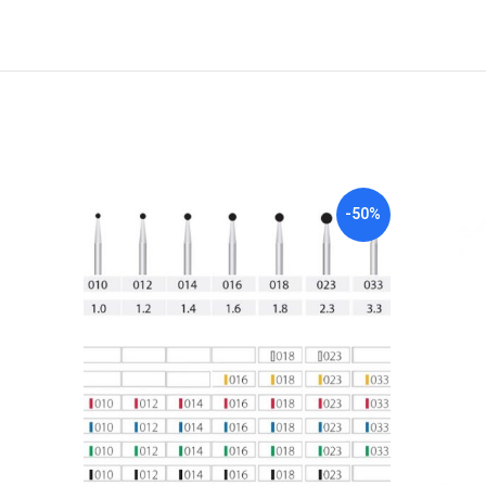
-22%
-50%