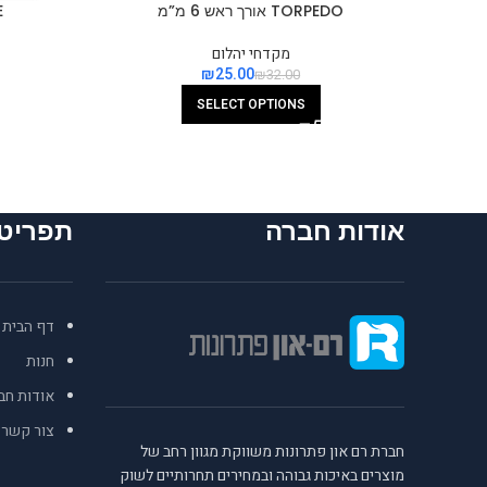
TORPEDO אורך ראש 6 מ”מ
ME
מקדחי יהלום
₪
25.00
₪
32.00
SELECT OPTIONS
אודות חברה
תפריט
דף הבית
חנות
אודות חב
צור קשר
חברת רם און פתרונות משווקת מגוון רחב של
מוצרים באיכות גבוהה ובמחירים תחרותיים לשוק