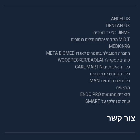
ANGELUS
DENTAFLUX
JINME כלי יד רוטרים
M.D.T מקדחי יהלום וכלים רוטורים
MEDICNRG
החברה המובילה בחומרים לאנדו META BIOMED
טיפים לסקיילר WOODPECKER/BAOLAI
כלי יד איכותיים CARL MARTIN
כלי יד במחירים מנצחים
כלים אנדודונטים MANI
מבצעים
פוצרים ממונעים ENDO PRO
שתלים וחלקי על SMART
צור קשר