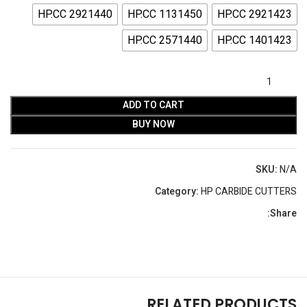
HP.CC 2921440
HP.CC 1131450
HP.CC 2921423
HP.CC 2571440
HP.CC 1401423
ADD TO CART
BUY NOW
SKU:
N/A
Category:
HP CARBIDE CUTTERS
Share:
RELATED PRODUCTS