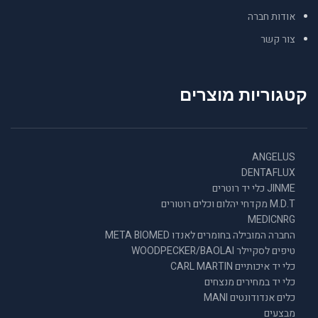
אודות חברה
צור קשר
קטגוריות מוצרים
ANGELUS
DENTAFLUX
JINME כלי יד רוטרים
M.D.T מקדחי יהלום וכלים רוטורים
MEDICNRG
החברה המובילה בחומרים לאנדו META BIOMED
טיפים לסקיילר WOODPECKER/BAOLAI
כלי יד איכותיים CARL MARTIN
כלי יד במחירים מנצחים
כלים אנדודונטים MANI
מבצעים