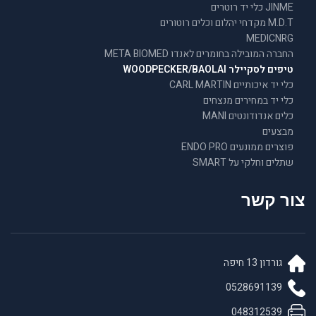
JINME כלי יד רוטרים
M.D.T מקדחי יהלום וכלים רוטורים
MEDICNRG
החברה המובילה בחומרים לאנדו META BIOMED
טיפים לסקיילר WOODPECKER/BAOLAI
כלי יד איכותיים CARL MARTIN
כלי יד במחירים מנצחים
כלים אנדודונטים MANI
מבצעים
פוצרים ממונעים ENDO PRO
שתלים וחלקי על SMART
צור קשר
גורדון 13 חיפה
0528691139
048312539