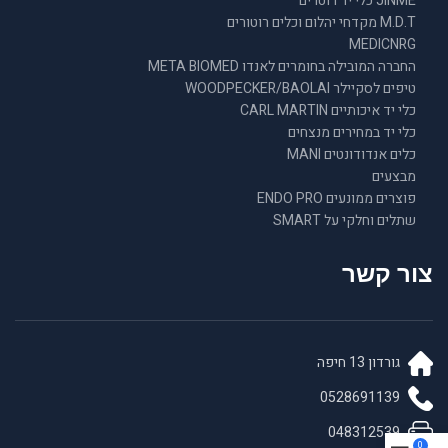
JINME כלי יד רוטרים
M.D.T מקדחי יהלום וכלים רוטורים
MEDICNRG
החברה המובילה בחומרים לאנדו META BIOMED
טיפים לסקיילר WOODPECKER/BAOLAI
כלי יד איכותיים CARL MARTIN
כלי יד במחירים מנצחים
כלים אנדודונטים MANI
מבצעים
פוצרים ממונעים ENDO PRO
שתלים וחלקי על SMART
צור קשר
גורדון 13 חיפה
0528691139
048312539
0