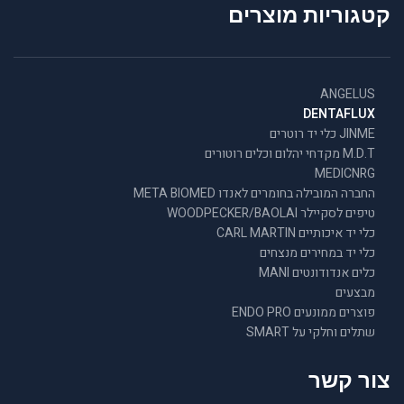
קטגוריות מוצרים
ANGELUS
DENTAFLUX
JINME כלי יד רוטרים
M.D.T מקדחי יהלום וכלים רוטורים
MEDICNRG
החברה המובילה בחומרים לאנדו META BIOMED
טיפים לסקיילר WOODPECKER/BAOLAI
כלי יד איכותיים CARL MARTIN
כלי יד במחירים מנצחים
כלים אנדודונטים MANI
מבצעים
פוצרים ממונעים ENDO PRO
שתלים וחלקי על SMART
צור קשר