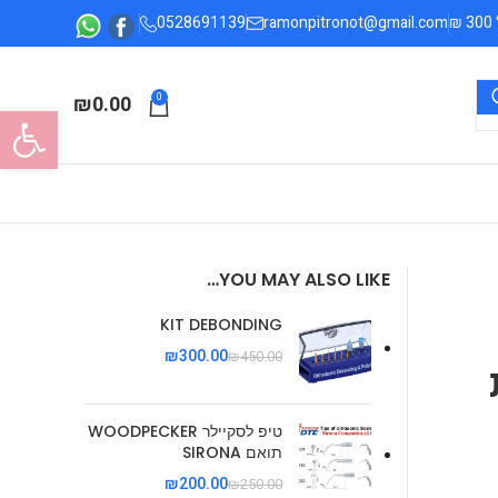
0528691139
ramonpitronot@gmail.com
₪
0.00
0
פתח סרגל
YOU MAY ALSO LIKE…
KIT DEBONDING
₪
300.00
₪
450.00
טיפ לסקיילר WOODPECKER
תואם SIRONA
₪
200.00
₪
250.00