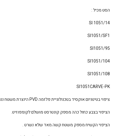
הסט מכיל :
SI 1051/14
SI1051/SF1
SI1051/95
SI1051/104
SI1051/108
SI1051CARVE-PK
ציפוי בטיטניום אוקסיד בטכנולוגיית פלזמה PVD היוצרת משטח ננו קריסטל.
הציפוי בצבע כחול כהה מספק קונטרסט מושלם לקומפוזיט.
הציפוי הקשיח מספק משטח קשה מאד שלא נשרט .