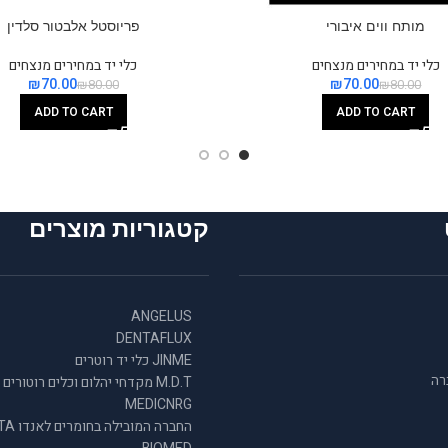
מותח ווים איבורי
פריוסטל אלבטור סלדין
כלי יד במחירים מנצחים
כלי יד במחירים מנצחים
₪
70.00
₪
70.00
₪
80.00
₪
80.00
ADD TO CART
ADD TO CART
קטגוריות מוצרים
ANGELUS
DENTAFLUX
JINME כלי יד רוטרים
רה
M.D.T מקדחי יהלום וכלים רוטורים
MEDICNRG
החברה המובילה