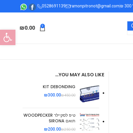
0528691139
ramonpitronot@gmail.com
₪
0.00
0
פתח סרגל
YOU MAY ALSO LIKE…
KIT DEBONDING
₪
300.00
₪
450.00
טיפ לסקיילר WOODPECKER
תואם SIRONA
₪
200.00
₪
250.00