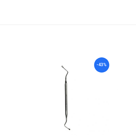
-10%
-43%