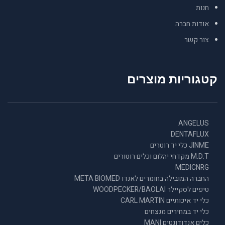
חנות
אודות חברה
צור קשר
קטגוריות מוצרים
ANGELUS
DENTAFLUX
JINME כלי יד רוטרים
M.D.T מקדחי יהלום וכלים רוטורים
MEDICNRG
החברה המובילה בחומרים לאנדו META BIOMED
טיפים לסקיילר WOODPECKER/BAOLAI
כלי יד איכותיים CARL MARTIN
כלי יד במחירים מנצחים
כלים אנדודונטים MANI