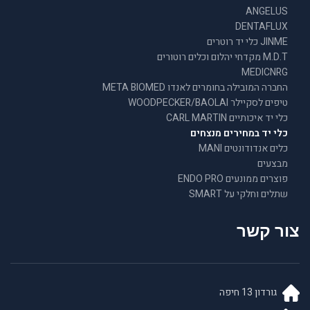
ANGELUS
DENTAFLUX
JINME כלי יד רוטרים
M.D.T מקדחי יהלום וכלים רוטורים
MEDICNRG
החברה המובילה בחומרים לאנדו META BIOMED
טיפים לסקיילר WOODPECKER/BAOLAI
כלי יד איכותיים CARL MARTIN
כלי יד במחירים מנצחים
כלים אנדודונטים MANI
מבצעים
פוצרים ממונעים ENDO PRO
שתלים וחלקי על SMART
צור קשר
גורדון 13 חיפה