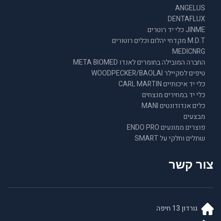
ANGELUS
DENTAFLUX
JINME כלי יד רוטרים
M.D.T מקדחי יהלום וכלים רוטורים
MEDICNRG
החברה המובילה בחומרים לאנדו META BIOMED
טיפים לסקיילר WOODPECKER/BAOLAI
כלי יד איכותיים CARL MARTIN
כלי יד במחירים מנצחים
כלים אנדודונטים MANI
מבצעים
פוצרים ממונעים ENDO PRO
שתלים וחלקי על SMART
צור קשר
גורדון 13 חיפה