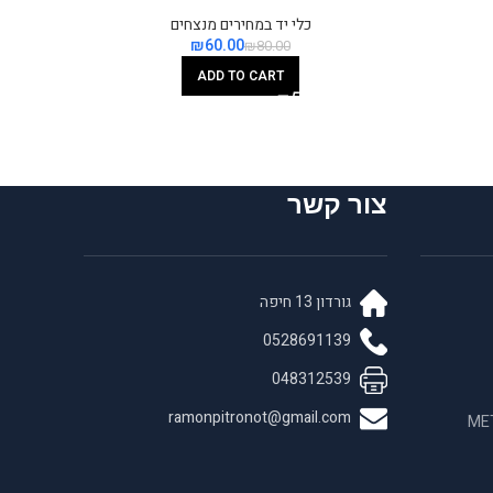
כלי יד במחירים מנצחים
₪
60.00
₪
80.00
ADD TO CART
צור קשר
גורדון 13 חיפה
0528691139
048312539
ramonpitronot@gmail.com
 בחומרים לאנדו META