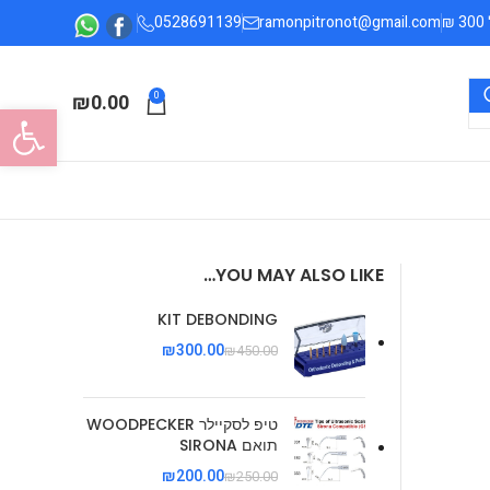
0528691139
ramonpitronot@gmail.com
₪
0.00
0
פתח סרגל
YOU MAY ALSO LIKE…
KIT DEBONDING
₪
300.00
₪
450.00
טיפ לסקיילר WOODPECKER
תואם SIRONA
₪
200.00
₪
250.00