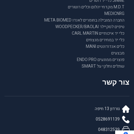
JINME כלי יד רוטרים
M.D.T מקדחי יהלום וכלים רוטורים
MEDICNRG
החברה המובילה בחומרים לאנדו META BIOMED
טיפים לסקיילר WOODPECKER/BAOLAI
כלי יד איכותיים CARL MARTIN
כלי יד במחירים מנצחים
כלים אנדודונטים MANI
מבצעים
פוצרים ממונעים ENDO PRO
שתלים וחלקי על SMART
צור קשר
גורדון 13 חיפה
0528691139
048312539