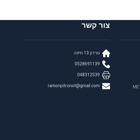
צור קשר
גורדון 13 חיפה
0528691139
048312539
ramonpitronot@gmail.com
 בחומרים לאנדו META