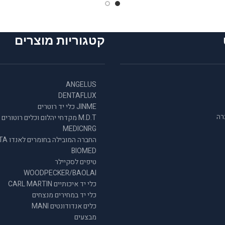
קטגוריות מוצרים
ANGELUS
DENTAFLUX
JINME כלי יד רוטרים
רה
M.D.T מקדחי יהלום וכלים רוטורים
MEDICNRG
החברה המובילה
BIOMED
טיפים לסקיילר
WOODPECKER/BAOLAI
כלי יד איכותיים CARL MARTIN
כלי יד במחירים מנצחים
כלים אנדודונטים MANI
מבצעים