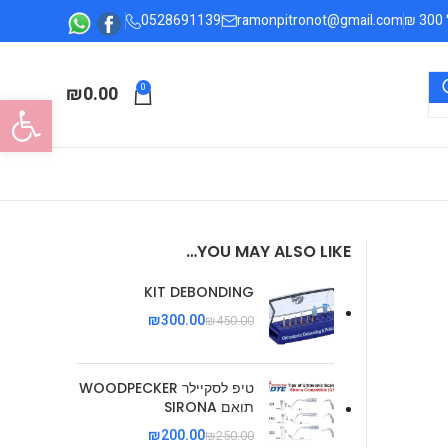
0528691139
ramonpitronot@gmail.com
₪
0.00
0
פתח סרגל
YOU MAY ALSO LIKE…
KIT DEBONDING
₪
300.00
₪
450.00
טיפ לסקיילר WOODPECKER
תואם SIRONA
₪
200.00
₪
250.00