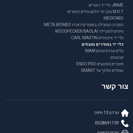
JINME כלי יד רוטרים
M.D.T מקדחי יהלום וכלים רוטורים
MEDICNRG
החברה המובילה בחומרים לאנדו META BIOMED
טיפים לסקיילר WOODPECKER/BAOLAI
כלי יד איכותיים CARL MARTIN
כלי יד במחירים מנצחים
כלים אנדודונטים MANI
מבצעים
פוצרים ממונעים ENDO PRO
שתלים וחלקי על SMART
צור קשר
גורדון 13 חיפה
0528691139