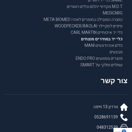
JINME כלי יד רוטרים
M.D.T מקדחי יהלום וכלים רוטורים
MEDICNRG
החברה המובילה בחומרים לאנדו META BIOMED
טיפים לסקיילר WOODPECKER/BAOLAI
כלי יד איכותיים CARL MARTIN
כלי יד במחירים מנצחים
כלים אנדודונטים MANI
מבצעים
פוצרים ממונעים ENDO PRO
שתלים וחלקי על SMART
צור קשר
גורדון 13 חיפה
0528691139
048312539
0