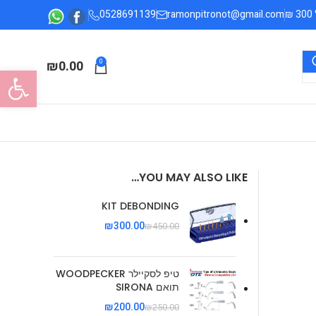
0528691139
ramonpitronot@gmail.com
₪
0.00
0
פתח סרגל
YOU MAY ALSO LIKE…
KIT DEBONDING
₪
300.00
₪
450.00
טיפ לסקיילר WOODPECKER
תואם SIRONA
₪
200.00
₪
250.00