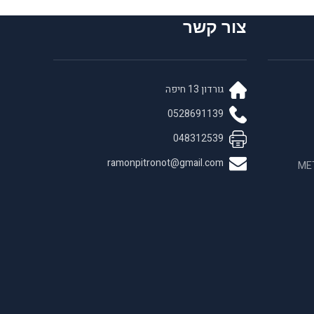
צור קשר
גורדון 13 חיפה
0528691139
048312539
ramonpitronot@gmail.com
 בחומרים לאנדו META