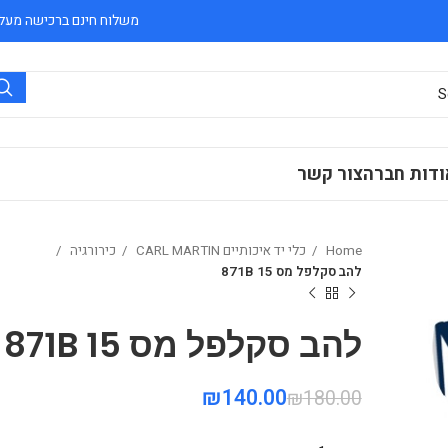
משלוח חינם ברכישה מעל 300 ₪
ודות חברה
צור קשר
Home
כלי יד איכותיים CARL MARTIN
כירורגיה
להב סקלפל מס 15 871B
להב סקלפל מס 15 871B
₪
140.00
₪
180.00
₪
₪
₪
₪