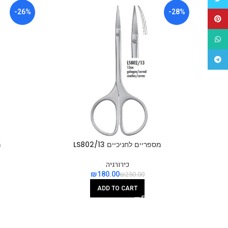
-26%
-28%
Pinterest
WhatsApp
Telegram
מספריים לחניכיים LS802/13
מ
כירורגיה
₪
180.00
₪
250.00
ADD TO CART