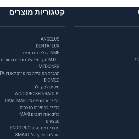
קטגוריות מוצרים
ANGELUS
DENTAFLUX
JINME כלי יד רוטרים
רה
M.D.T מקדחי יהלום וכלים רוטורים
MEDICNRG
החברה המובילה
BIOMED
טיפים לסקיילר
WOODPECKER/BAOLAI
כלי יד איכותיים CARL MARTIN
כלי יד במחירים מנצחים
כלים אנדודונטים MANI
מבצעים
פוצרים ממונעים ENDO PRO
שתלים וחלקי על SMART