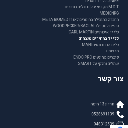
JINME כלי יד רוטרים
M.D.T מקדחי יהלום וכלים רוטורים
MEDICNRG
החברה המובילה בחומרים לאנדו META BIOMED
טיפים לסקיילר WOODPECKER/BAOLAI
כלי יד איכותיים CARL MARTIN
כלי יד במחירים מנצחים
כלים אנדודונטים MANI
מבצעים
פוצרים ממונעים ENDO PRO
שתלים וחלקי על SMART
צור קשר
גורדון 13 חיפה
0528691139
048312539