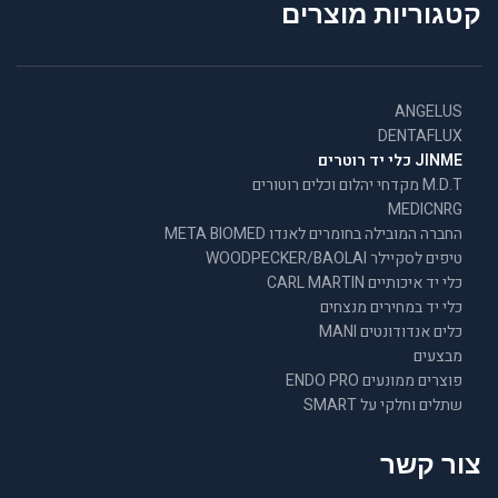
קטגוריות מוצרים
ANGELUS
DENTAFLUX
JINME כלי יד רוטרים
M.D.T מקדחי יהלום וכלים רוטורים
MEDICNRG
החברה המובילה בחומרים לאנדו META BIOMED
טיפים לסקיילר WOODPECKER/BAOLAI
כלי יד איכותיים CARL MARTIN
כלי יד במחירים מנצחים
כלים אנדודונטים MANI
מבצעים
פוצרים ממונעים ENDO PRO
שתלים וחלקי על SMART
צור קשר