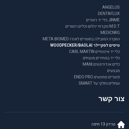
ANGELUS
DENTAFLUX
JINME כלי יד רוטרים
M.D.T מקדחי יהלום וכלים רוטורים
MEDICNRG
החברה המובילה בחומרים לאנדו META BIOMED
טיפים לסקיילר WOODPECKER/BAOLAI
כלי יד איכותיים CARL MARTIN
כלי יד במחירים מנצחים
כלים אנדודונטים MANI
מבצעים
פוצרים ממונעים ENDO PRO
שתלים וחלקי על SMART
צור קשר
גורדון 13 חיפה