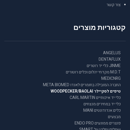
צור קשר
קטגוריות מוצרים
ANGELUS
DENTAFLUX
JINME כלי יד רוטרים
M.D.T מקדחי יהלום וכלים רוטורים
MEDICNRG
החברה המובילה בחומרים לאנדו META BIOMED
טיפים לסקיילר WOODPECKER/BAOLAI
כלי יד איכותיים CARL MARTIN
כלי יד במחירים מנצחים
כלים אנדודונטים MANI
מבצעים
פוצרים ממונעים ENDO PRO
שתלים וחלקי על SMART