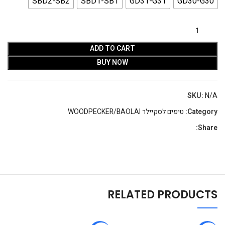
SBD2-SB2
SBD1-SB1
GD31-G31
GD30-G30
ADD TO CART
BUY NOW
SKU:
N/A
Category:
טיפים לסקיילר WOODPECKER/BAOLAI
Share:
RELATED PRODUCTS