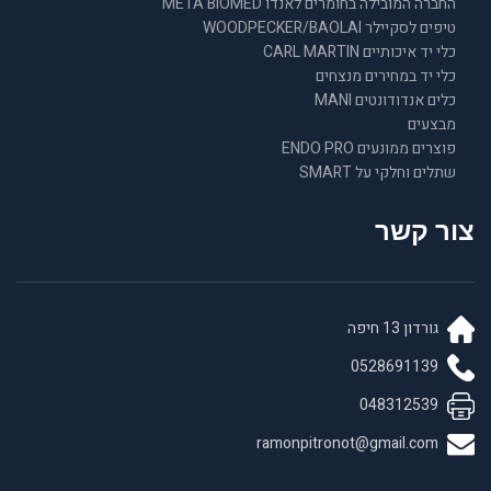
החברה המובילה בחומרים לאנדו META BIOMED
טיפים לסקיילר WOODPECKER/BAOLAI
כלי יד איכותיים CARL MARTIN
כלי יד במחירים מנצחים
כלים אנדודונטים MANI
מבצעים
פוצרים ממונעים ENDO PRO
שתלים וחלקי על SMART
צור קשר
גורדון 13 חיפה
0528691139
048312539
ramonpitronot@gmail.com