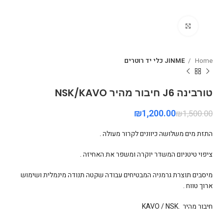
Click to enlarge
Home
JINME כלי יד רוטרים
טורבינה J6 חיבור מהיר NSK/KAVO
₪
1,200.00
₪
1,500.00
התזת מים משלושה כיוונים לקרור מעולה .
ציפוי טיטניום המשדר יוקרה ומשפר את האחיזה .
מיסבים תוצרת גרמניה המבטיחים עבודה שקטה תנודה מינמלית ושימוש
ארוך טווח .
חיבור מהיר .KAVO / NSK