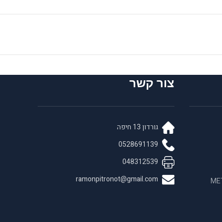
צור קשר
גורדון 13 חיפה
0528691139
048312539
ramonpitronot@gmail.com
 בחומרים לאנדו META