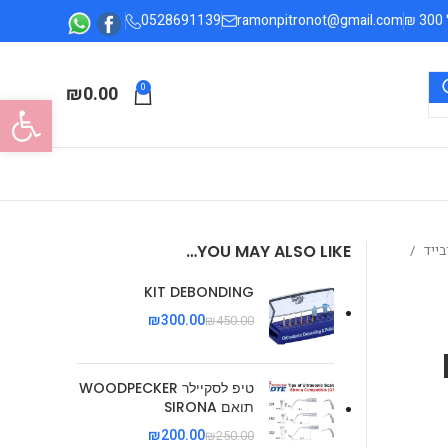
0528691139
ramonpitronot@gmail.com
₪
0.00
0
פתח סרגל
YOU MAY ALSO LIKE…
בייד
KIT DEBONDING
₪
300.00
₪
450.00
 RA
טיפ לסקיילר WOODPECKER
תואם SIRONA
₪
200.00
₪
250.00