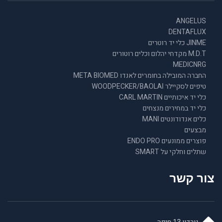
ANGELUS
DENTAFLUX
JINME כלי יד רוטרים
M.D.T מקדחי יהלום וכלים רוטורים
MEDICNRG
החברה המובילה בחומרים לאנדו META BIOMED
טיפים לסקיילר WOODPECKER/BAOLAI
כלי יד איכותיים CARL MARTIN
כלי יד במחירים מנצחים
כלים אנדודונטים MANI
מבצעים
פוצרים ממונעים ENDO PRO
שתלים וחלקי על SMART
צור קשר