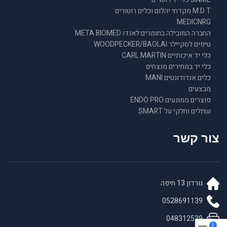
M.D.T מקדחי יהלום וכלים רוטורים
MEDICNRG
החברה המובילה בחומרים לאנדו META BIOMED
טיפים לסקיילר WOODPECKER/BAOLAI
כלי יד איכותיים CARL MARTIN
כלי יד במחירים מנצחים
כלים אנדודונטים MANI
מבצעים
פוצרים ממונעים ENDO PRO
שתלים וחלקי על SMART
צור קשר
גורדון 13 חיפה
0528691139
048312539
0