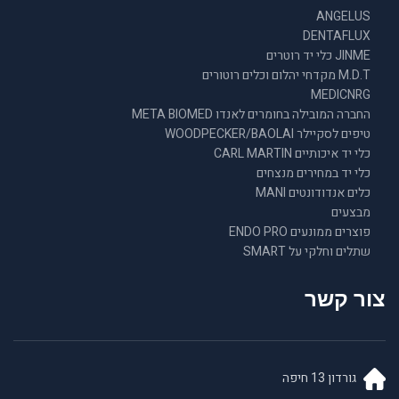
ANGELUS
DENTAFLUX
JINME כלי יד רוטרים
M.D.T מקדחי יהלום וכלים רוטורים
MEDICNRG
החברה המובילה בחומרים לאנדו META BIOMED
טיפים לסקיילר WOODPECKER/BAOLAI
כלי יד איכותיים CARL MARTIN
כלי יד במחירים מנצחים
כלים אנדודונטים MANI
מבצעים
פוצרים ממונעים ENDO PRO
שתלים וחלקי על SMART
צור קשר
גורדון 13 חיפה