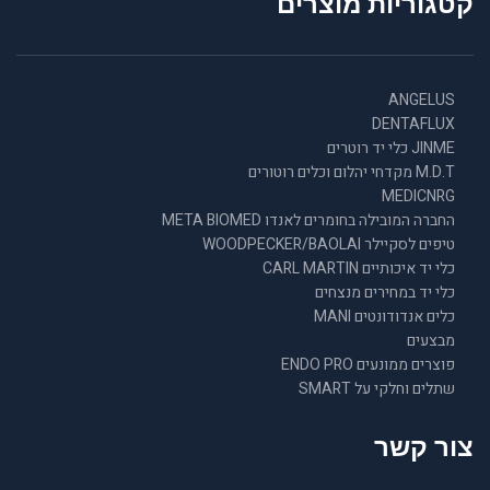
קטגוריות מוצרים
ANGELUS
DENTAFLUX
JINME כלי יד רוטרים
M.D.T מקדחי יהלום וכלים רוטורים
MEDICNRG
החברה המובילה בחומרים לאנדו META BIOMED
טיפים לסקיילר WOODPECKER/BAOLAI
כלי יד איכותיים CARL MARTIN
כלי יד במחירים מנצחים
כלים אנדודונטים MANI
מבצעים
פוצרים ממונעים ENDO PRO
שתלים וחלקי על SMART
צור קשר