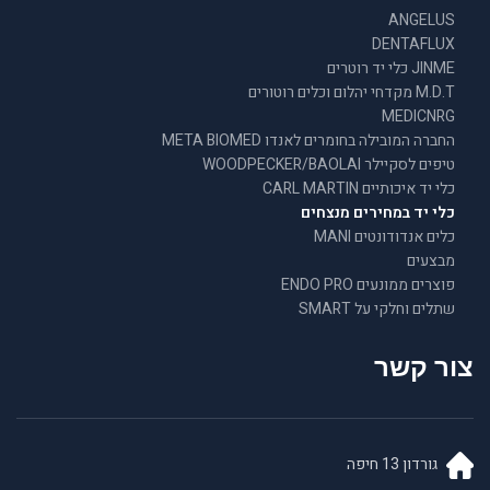
ANGELUS
DENTAFLUX
JINME כלי יד רוטרים
M.D.T מקדחי יהלום וכלים רוטורים
MEDICNRG
החברה המובילה בחומרים לאנדו META BIOMED
טיפים לסקיילר WOODPECKER/BAOLAI
כלי יד איכותיים CARL MARTIN
כלי יד במחירים מנצחים
כלים אנדודונטים MANI
מבצעים
פוצרים ממונעים ENDO PRO
שתלים וחלקי על SMART
צור קשר
גורדון 13 חיפה