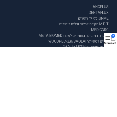
ANGELUS
DENTAFLUX
JINME כלי יד רוטרים
M.D.T מקדחי יהלום וכלים רוטורים
MEDICNRG
החברה המובילה בחומרים לאנדו META BIOMED
0
טיפים לסקיילר WOODPECKER/BAOLAI
Menu
Cart
כלי יד איכותיים CARL MARTIN
כלי יד במחירים מנצחים
כלים אנדודונטים MANI
מבצעים
פוצרים ממונעים ENDO PRO
שתלים וחלקי על SMART
צור קשר
גורדון 13 חיפה