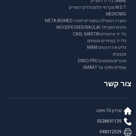
JINME כלי יד רוטרים
M.D.T מקדחי יהלום וכלים רוטורים
MEDICNRG
החברה המובילה בחומרים לאנדו META BIOMED
טיפים לסקיילר WOODPECKER/BAOLAI
כלי יד איכותיים CARL MARTIN
כלי יד במחירים מנצחים
כלים אנדודונטים MANI
מבצעים
פוצרים ממונעים ENDO PRO
שתלים וחלקי על SMART
צור קשר
גורדון 13 חיפה
0528691139
048312539