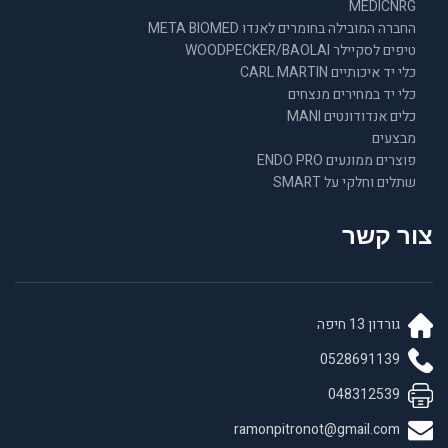
MEDICNRG
החברה המובילה בחומרים לאנדו META BIOMED
טיפים לסקיילר WOODPECKER/BAOLAI
כלי יד איכותיים CARL MARTIN
כלי יד במחירים מנצחים
כלים אנדודונטים MANI
מבצעים
פוצרים ממונעים ENDO PRO
שתלים וחלקי על SMART
צור קשר
גורדון 13 חיפה
0528691139
048312539
ramonpitronot@gmail.com