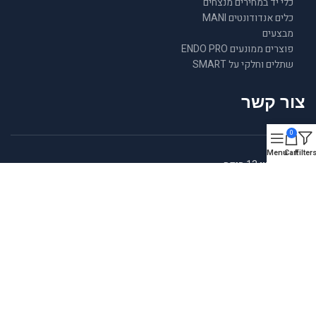
כלי יד במחירים מנצחים
כלים אנדודונטים MANI
מבצעים
פוצרים ממונעים ENDO PRO
שתלים וחלקי על SMART
צור קשר
0
Menu
Cart
Filter
גורדון 13 חיפה
0528691139
048312539
ramonpitronot@gmail.com
כל הזכויות שמורות לחברת רם און פתרונות 2021 ©