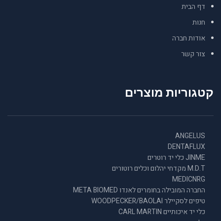
דף הבית
חנות
אודות חברה
צור קשר
קטגוריות מוצרים
ANGELUS
DENTAFLUX
JINME כלי יד רוטרים
M.D.T מקדחי יהלום וכלים רוטורים
MEDICNRG
החברה המובילה בחומרים לאנדו META BIOMED
טיפים לסקיילר WOODPECKER/BAOLAI
כלי יד איכותיים CARL MARTIN